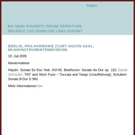
English
BIO
NEWS
KONZERTE
PRESSE
REPERTOIRE
PROJEKTE
CDS
DOWNLOAD
LINKS
KONTAKT
BERLIN, PHILHARMONIE (CURT-SACHS-SAAL,
MUSIKINSTRUMENTENMUSEUM)
19. Juli 2009
Klaviermatinee
Haydn: Sonate Es-Dur Hob. XVI:49; Beethoven: Sonate As-Dur op. 110;
Daniel
Schnyder
: TNT and Short Fuse – Toccata and Tango (Uraufführung); Schubert:
Sonate B-Dur D 960
Mehr Informationen
hier