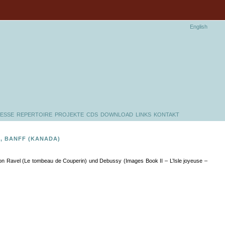
English
ESSE
REPERTOIRE
PROJEKTE
CDS
DOWNLOAD
LINKS
KONTAKT
, BANFF (KANADA)
on Ravel (Le tombeau de Couperin) und Debussy (Images Book II – L’Isle joyeuse –