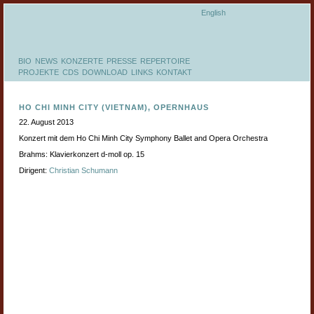
English
BIO
NEWS
KONZERTE
PRESSE
REPERTOIRE
PROJEKTE
CDS
DOWNLOAD
LINKS
KONTAKT
HO CHI MINH CITY (VIETNAM), OPERNHAUS
22. August 2013
Konzert mit dem Ho Chi Minh City Symphony Ballet and Opera Orchestra
Brahms: Klavierkonzert d-moll op. 15
Dirigent:
Christian Schumann