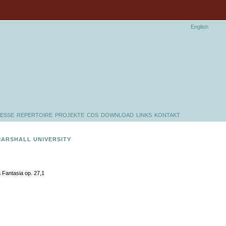
English
ESSE
REPERTOIRE
PROJEKTE
CDS
DOWNLOAD
LINKS
KONTAKT
MARSHALL UNIVERSITY
 Fantasia op. 27,1