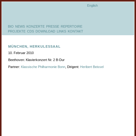
English
BIO
NEWS
KONZERTE
PRESSE
REPERTOIRE
PROJEKTE
CDS
DOWNLOAD
LINKS
KONTAKT
MÜNCHEN, HERKULESSAAL
10. Februar 2010
Beethoven: Klavierkonzert Nr. 2 B-Dur
Partner:
Klassische Philharmonie Bonn
, Dirigent:
Heribert Beissel