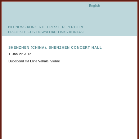
English
BIO
NEWS
KONZERTE
PRESSE
REPERTOIRE
PROJEKTE
CDS
DOWNLOAD
LINKS
KONTAKT
SHENZHEN (CHINA), SHENZHEN CONCERT HALL
1. Januar 2012
Duoabend mit Elina Vähälä, Violine